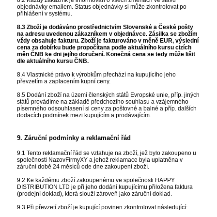
objednávky emailem. Status objednávky si může zkontrolovat po
přihlášení v systému.
8.3 Zboží je dodáváno prostřednictvím Slovenské a České pošty
na adresu uvedenou zákazníkem v objednávce. Zásilka se zbožím
vždy obsahuje fakturu. Zboží je fakturováno v měně EUR, výslední
cena za dobírku bude propočítana podle aktuálního kursu cizích
měn ČNB ke dni jejího doručení. Konečná cena se tedy může lišit
dle aktuálního kursu ČNB.
8.4 Vlastnické právo k výrobkům přechází na kupujícího jeho
převzetím a zaplacením kupní ceny.
8.5 Dodání zboží na území členských států Evropské unie, příp. jiných
států provádíme na základě předchozího souhlasu a vzájemného
písemného odsouhlasení si ceny za poštovné a balné a příp. dalších
dodacích podmínek mezi kupujícím a prodávajícím.
9. Záruční podmínky a reklamační řád
9.1 Tento reklamační řád se vztahuje na zboží, jež bylo zakoupeno u
společnosti NazovFirmyXY a jehož reklamace byla uplatněna v
záruční době 24 měsíců ode dne zakoupení zboží.
9.2 Ke každému zboží zakoupenému ve společnosti HAPPY
DISTRIBUTION LTD je při jeho dodání kupujícímu přiložena faktura
(prodejní doklad), která slouží zároveň jako záruční doklad.
9.3 Při převzetí zboží je kupující povinen zkontrolovat následující: