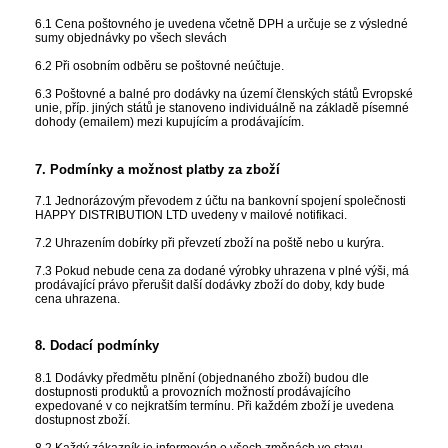
6.1 Cena poštovného je uvedena včetně DPH a určuje se z výsledné
sumy objednávky po všech slevách
6.2 Při osobním odběru se poštovné neúčtuje.
6.3 Poštovné a balné pro dodávky na území členských států Evropské
unie, příp. jiných států je stanoveno individuálně na základě písemné
dohody (emailem) mezi kupujícím a prodávajícím.
7. Podmínky a možnost platby za zboží
7.1 Jednorázovým převodem z účtu na bankovní spojení společnosti
HAPPY DISTRIBUTION LTD uvedeny v mailové notifikaci.
7.2 Uhrazením dobírky při převzetí zboží na poště nebo u kurýra.
7.3 Pokud nebude cena za dodané výrobky uhrazena v plné výši, má
prodávající právo přerušit další dodávky zboží do doby, kdy bude
cena uhrazena.
8. Dodací podmínky
8.1 Dodávky předmětu plnění (objednaného zboží) budou dle
dostupnosti produktů a provozních možností prodávajícího
expedované v co nejkratším termínu. Při každém zboží je uvedena
dostupnost zboží.
8.2 Každý zákazník je informován o všech změnách ve stavu