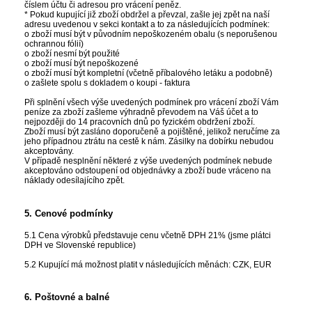
číslem účtu či adresou pro vrácení peněz.
* Pokud kupující již zboží obdržel a převzal, zašle jej zpět na naší
adresu uvedenou v sekci kontakt a to za následujících podmínek:
o zboží musí být v původním nepoškozeném obalu (s neporušenou
ochrannou fólií)
o zboží nesmí být použité
o zboží musí být nepoškozené
o zboží musí být kompletní (včetně příbalového letáku a podobně)
o zašlete spolu s dokladem o koupi - faktura
Při splnění všech výše uvedených podmínek pro vrácení zboží Vám
peníze za zboží zašleme výhradně převodem na Váš účet a to
nejpozději do 14 pracovních dnů po fyzickém obdržení zboží.
Zboží musí být zasláno doporučeně a pojištěné, jelikož neručíme za
jeho případnou ztrátu na cestě k nám. Zásilky na dobírku nebudou
akceptovány.
V případě nesplnění některé z výše uvedených podmínek nebude
akceptováno odstoupení od objednávky a zboží bude vráceno na
náklady odesílajícího zpět.
5. Cenové podmínky
5.1 Cena výrobků představuje cenu včetně DPH 21% (jsme plátci
DPH ve Slovenské republice)
5.2 Kupující má možnost platit v následujících měnách: CZK, EUR
6. Poštovné a balné