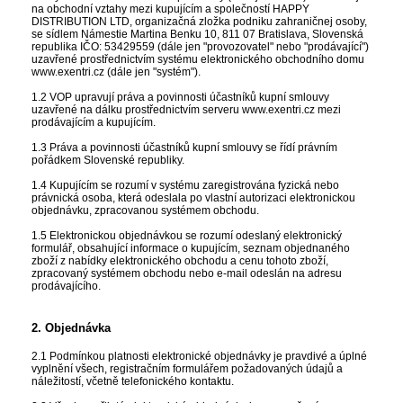
na obchodní vztahy mezi kupujícím a společností HAPPY
DISTRIBUTION LTD, organizačná zložka podniku zahraničnej osoby,
se sídlem Námestie Martina Benku 10, 811 07 Bratislava, Slovenská
republika IČO: 53429559 (dále jen "provozovatel" nebo "prodávající")
uzavřené prostřednictvím systému elektronického obchodního domu
www.exentri.cz (dále jen "systém").
1.2 VOP upravují práva a povinnosti účastníků kupní smlouvy
uzavřené na dálku prostřednictvím serveru www.exentri.cz mezi
prodávajícím a kupujícím.
1.3 Práva a povinnosti účastníků kupní smlouvy se řídí právním
pořádkem Slovenské republiky.
1.4 Kupujícím se rozumí v systému zaregistrována fyzická nebo
právnická osoba, která odeslala po vlastní autorizaci elektronickou
objednávku, zpracovanou systémem obchodu.
1.5 Elektronickou objednávkou se rozumí odeslaný elektronický
formulář, obsahující informace o kupujícím, seznam objednaného
zboží z nabídky elektronického obchodu a cenu tohoto zboží,
zpracovaný systémem obchodu nebo e-mail odeslán na adresu
prodávajícího.
2. Objednávka
2.1 Podmínkou platnosti elektronické objednávky je pravdivé a úplné
vyplnění všech, registračním formulářem požadovaných údajů a
náležitostí, včetně telefonického kontaktu.