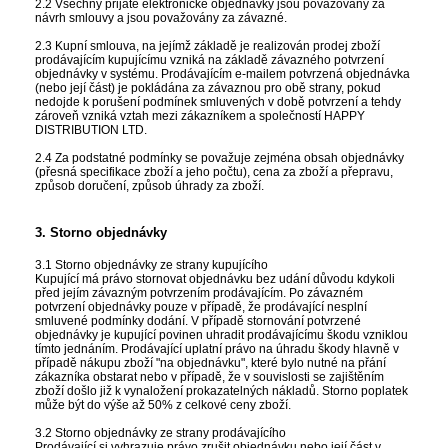
2.2 Všechny přijaté elektronické objednávky jsou považovány za
návrh smlouvy a jsou považovány za závazné.
2.3 Kupní smlouva, na jejímž základě je realizován prodej zboží
prodávajícím kupujícímu vzniká na základě závazného potvrzení
objednávky v systému. Prodávajícím e-mailem potvrzená objednávka
(nebo její část) je pokládána za závaznou pro obě strany, pokud
nedojde k porušení podmínek smluvených v době potvrzení a tehdy
zároveň vzniká vztah mezi zákazníkem a společností HAPPY
DISTRIBUTION LTD.
2.4 Za podstatné podmínky se považuje zejména obsah objednávky
(přesná specifikace zboží a jeho počtu), cena za zboží a přepravu,
způsob doručení, způsob úhrady za zboží.
3. Storno objednávky
3.1 Storno objednávky ze strany kupujícího
Kupující má právo stornovat objednávku bez udání důvodu kdykoli
před jejím závazným potvrzením prodávajícím. Po závazném
potvrzení objednávky pouze v případě, že prodávající nesplní
smluvené podmínky dodání. V případě stornování potvrzené
objednávky je kupující povinen uhradit prodávajícímu škodu vzniklou
tímto jednáním. Prodávající uplatní právo na úhradu škody hlavně v
případě nákupu zboží "na objednávku", které bylo nutné na přání
zákazníka obstarat nebo v případě, že v souvislosti se zajištěním
zboží došlo již k vynaložení prokazatelných nákladů. Storno poplatek
může být do výše až 50% z celkové ceny zboží.
3.2 Storno objednávky ze strany prodávajícího
Prodávající si vyhrazuje právo zrušit objednávku nebo její část v