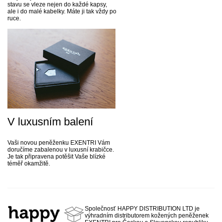
stavu se vleze nejen do každé kapsy,
ale i do malé kabelky. Máte ji tak vždy po
ruce.
V luxusním balení
Vaši novou peněženku EXENTRI Vám
doručíme zabalenou v luxusní krabičce.
Je tak připravena potěšit Vaše blízké
téměř okamžitě.
Společnosť HAPPY DISTRIBUTION LTD je
výhradním distributorem kožených peněženek