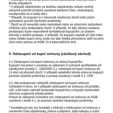
těchto případech:
* V případě objednávky na dobírku objednávku nebylo možné
závazně potvrdit (chybně uvedené telefonní číslo, nedostupný,
neodpovídá na e-maily atd.).
* Případě, že kupující si v minulosti nepřevzal zboží nebo jiným
způsobem porušil obchodní podmínky
* Zboží se již nevyrábí nebo nedodává nebo se výrazným způsobem
změnila cena dodavatele zboží. V případě, že tato situace nastane,
prodávající bude neprodleně kontaktovat kupujícího za účelem
dohody o dalším postupu. V případě, že kupující zaplatil již část nebo
celou částku kupní ceny, bude mu tato částka převedena zpět na jeho
účet nebo adresu ve lhůtě 15-ti kalendářních dnů.
4. Odstoupení od kupní smlouvy (zásilkový obchod)
4.1 Odstoupení od kupní smlouvy ze strany kupujícího
Kupující má právo v souladu se zákonem O ochraně spotřebitele při
zásilkovém prodeji č.. 108/2000 Z.z. odstoupit od kupní smlouvy do
14 dnů od převzetí zboží. V případě uplatnění tohoto práva je kupující
povinen dodržet podmínky a postup uvedený v bodě 4.2. VOP.
4.2 Jak postupovat v případě odstoupení od kupní smlouvy
Vzhledem k tomu, že v případě odstoupení se smlouva od počátku
ruší, vrátí nebo nahradí dodavatel kupujícímu a kupující dodavateli
všechny vzájemně přijatá plnění.
Pokud se zákazník rozhodne pro odstoupení od smlouvy ve lhůtě
uvedené v bodě 4.1, je povinen dodržet následující podmínky:
* Kontaktovat nás (viz kontakt) s žádostí o odstoupení od smlouvy s
uvedením čísla objednávky, jména a příjmení, data nákupu a svým