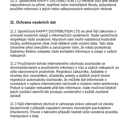
10.3. Společnost HAPPY DISTRIBUTION LTD nenese vůči jiné straně
odpovědnost za přímé, nepřímé nebo mimořádné škody, způsobené
použitím informací z jejích nebo odkazovaných webových stránek.
11. Ochrana osobních dat
11.1 Společnost HAPPY DISTRIBUTION LTD se plně řídí zákonem o
ochraně osobních údajů v informačních systémech. Naše společnost
respektuje Vaše soukromí. Abychom vám mohli nabídnout hodnotné
služby, potřebujeme však znát některá vaše osobní data. Tato data
chráníme před zneužitím a zaručujeme Vám, že nikdy poskytnuty
žádnému třetímu subjektu Vaše kontaktní informace a údaje o vašich
nákupech.
11.2 Používáním tohoto internetového obchodu souhlasíte se
shromažďováním a používáním informací o Vás a vašich nákupech za
výše stanovených podmínek. Registrací zákazníka, žadatele o
novinky (tzv. newsletter), účastníka ankety a dalších jiných forem
registrace automaticky souhlasíte, že můžete být informován o
novinkách v našem internetovém obchodě e-mailem nebo telefonicky.
Pokud si nadále nebudete přát tyto informace, máte možnost kdykoli
jejich zasílání ukončit dle postupu uvedeného v každé zasílané
zprávě.
11.3 Náš internetový obchod si vyhrazuje právo ustoupit od záruky
bezpečnosti v případě napadení serveru neznámým pachatelem
(Hackerem). Pouze v takovém případě neplatí výše uvedená pravidla
manipulace s daty.