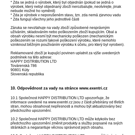
* Zda se jedná o výrobek, který byl objednán (pokud se jedná o
výrobek, který nebyl objednaný zboží nerozbalujte, neotvírejte, jinak
nebude možné ho vyměnit)
* Zda je výrobek v neporušeném stavu, tzn. zda nemá zjevnou vadu
* Zda fungují všechny jeho jednotlivé části
Záruka se nevztahuje na vady zboží způsobené nesprávným
užíváním, skladováním nebo poškozením zboží kupujícím. Obal a
obsah výrobku nesmí být mechanicky poškozen (mechanickým
poškozením se rozumí takové poškození výrobku, které nemohlo
vzniknout běžným používáním výrobku k účelu, pro který byl vyroben).
Reklamované zboží je kupující povinen uplatnit za výše uvedených
podmínek na této adrese:
HAPPY DISTRIBUTION LTD
Továrenská 786
90801 Kúty
Slovenská republika
10. Odpovědnost za vady na stránce www.exentri.cz
10.1 Společnost HAPPY DISTRIBUTION LTD upozorňuje, že
informace uvedené na www.exentri.cz jsou z části přebírány od třetích
stran, mohou obsahovat nepřesnosti a mohou být aktualizovány bez
předchozího upozornění.
10.2 Společnost HAPPY DISTRIBUTION LTD může kdykoliv bez
předchozího upozornění změnit produkty a služby popsané na svých
stránkách a negarantuje věcnou správnost jejich obsahu.